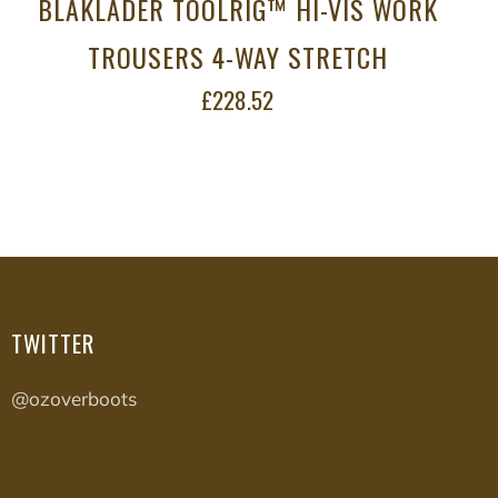
BLAKLADER TOOLRIG™ HI-VIS WORK
TROUSERS 4-WAY STRETCH
£228.52
TWITTER
@ozoverboots