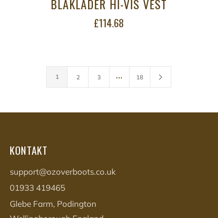
BLAKLADER HI-VIS VEST
£114.68
…
1
2
3
18
KONTAKT
support@ozoverboots.co.uk
01933 419465
Glebe Farm, Podington